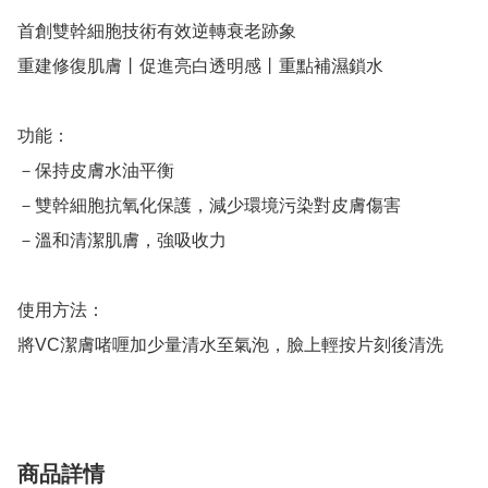
首創雙幹細胞技術有效逆轉衰老跡象

重建修復肌膚丨促進亮白透明感丨重點補濕鎖水

功能：

－保持皮膚水油平衡

－雙幹細胞抗氧化保護，減少環境污染對皮膚傷害

－溫和清潔肌膚，強吸收力

使用方法：

將VC潔膚啫喱加少量清水至氣泡，臉上輕按片刻後清洗
商品詳情