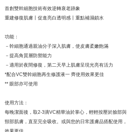
首創雙幹細胞技術有效逆轉衰老跡象

重建修復肌膚丨促進亮白透明感丨重點補濕鎖水

功能：

－幹細胞通過親油分子深入肌膚，使皮膚柔嫩飽滿 

－提高角質層防禦能力 

－適用於夜間修復，第二天早上肌膚呈現光亮有活力 

*配合VC雙幹細胞再生修護液一 齊使用效果更佳 

** 眼部亦可使用

使用方法：

每晚潔面後，取2-3滴VC精華油於掌心，輕輕按壓於臉部與
頸部肌膚，直至完全吸收。或與您的日常護膚品搭配使用，
效果更佳。