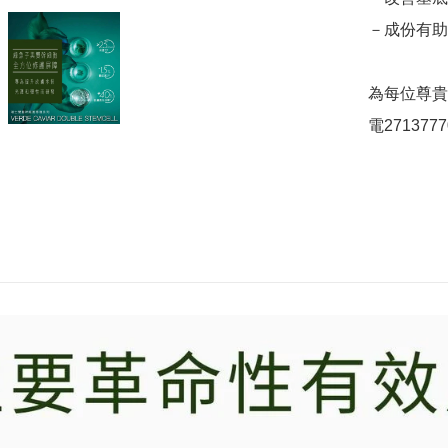
－成份有助
為每位尊貴
電2713777