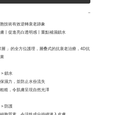
−
胞技術有效逆轉衰老跡象

膚丨促進亮白透明感丨重點補濕鎖水

+ 深層 」的全方位護理，層叠式的抗衰老治療，4D抗
果

> 鎖水

保濕力，並防止水份流失

粗糙，令肌膚呈現自然光澤

> 防護

細胞質素，令活性成分持續滲入皮膚 
