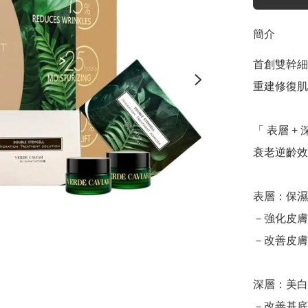
簡介
首創雙幹細
重建修復肌
「 表層 
衰老逆齡效
表層：保濕 
－強化皮膚
－改善皮膚
深層：美白 
－改善基底