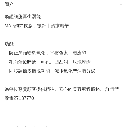
簡介
−
喚醒細胞再生潛能

MAP調節皮脂丨微針丨治療精華

功能：

－防止黑頭粉刺氧化，平衡色素、暗瘡印 

－靶向治療暗瘡、毛孔、凹凸洞、玫瑰痤瘡 

－同步調節皮脂腺功能，減少氧化型油脂分泌

為每位尊貴顧客提供精準、安心的美容療程服務。 詳情請
致電27137770。