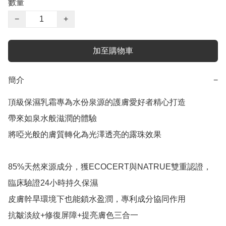
數量
−
+
加至購物車
簡介
−
頂級保濕乳霜專為水份泉源的護膚愛好者精心打造 

帶來如泉水般滋潤的體驗

將啞光般的膚質轉化為光澤透亮的露珠效果

85%天然來源成分，獲ECOCERT與NATRUE雙重認證，
臨床驗證24小時持久保濕

皮膚幹旱環境下也能鎖水盈潤，專利成分協同作用

抗皺淡紋+修復屏障+提亮膚色三合一
