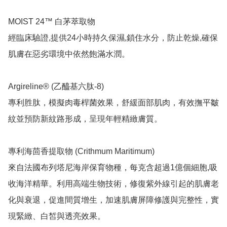
MOIST 24™ 白茅萃取物

經臨床驗證,提供24小時持久保濕,鎖住水分，防止乾燥,確保
肌膚在惡劣環境中依然飽滿水潤。

Argireline® (乙醯基六肽-8)

專利胜肽，模擬肉毒桿菌效果，舒緩面部肌肉，有效撫平皺
紋並預防新紋路形成，呈現年輕精緻膚質。

專利海茴香提取物 (Crithmum Maritimum)

來自法國布列塔尼海岸保育物種，每克含超過1億個細胞,吸
收海洋精華。利用高端生物技術，修復紫外線引起的肌膚老
化與衰退，促進間質增生，加速肌膚屏障修護與完整性，實
現緊緻、白皙與透亮效果。