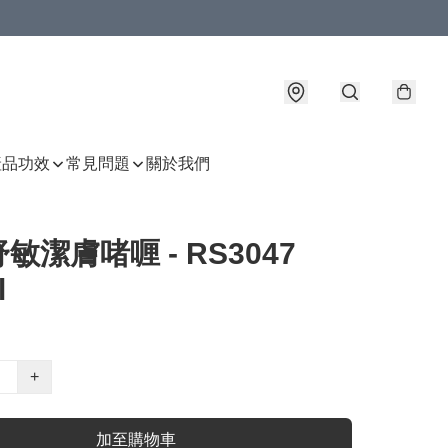
產品功效
常見問題
關於我們
敏潔膚啫喱 - RS3047
l
+
加至購物車