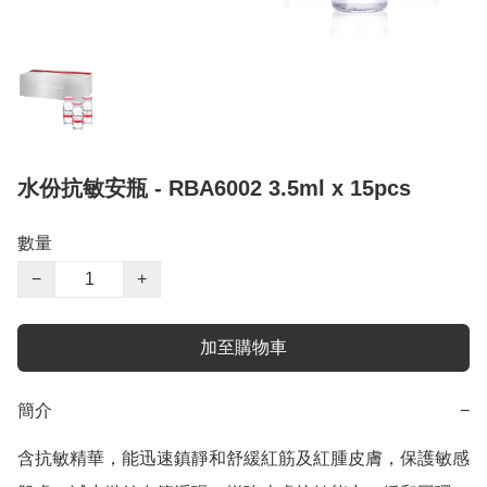
水份抗敏安瓶 - RBA6002 3.5ml x 15pcs
數量
−
+
加至購物車
簡介
−
含抗敏精華，能迅速鎮靜和舒緩紅筋及紅腫皮膚，保護敏感